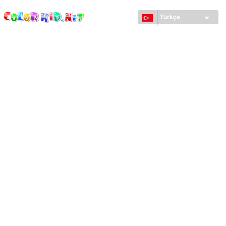
ColorKid.net
Ana
içeriğe
Türkçe
atla
MAKINELER VE ARAÇLAR
DÜNYA
YAPILAR
HAYVANLAR DÜNYASI
KARIKATÜRLER
KIZLAR IÇIN
MEVSIMLER
ERKEKLER IÇIN
KÜÇÜK ÇOCUKLAR IÇIN
YENI YIL VE YILBAŞI