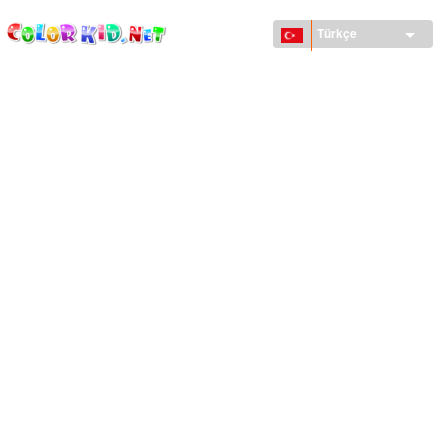
ColorKid.net
Ana
içeriğe
Türkçe
atla
MAKINELER VE ARAÇLAR
DÜNYA
YAPILAR
HAYVANLAR DÜNYASI
KARIKATÜRLER
KIZLAR IÇIN
MEVSIMLER
ERKEKLER IÇIN
KÜÇÜK ÇOCUKLAR IÇIN
YENI YIL VE YILBAŞI