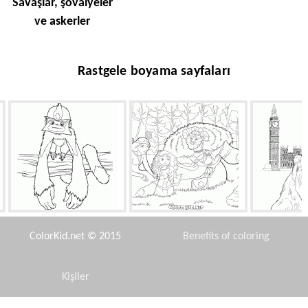
Savaşlar, şövalyeler
ve askerler
Rastgele boyama sayfaları
Maymun Dun Dun Dun
Ebeveynleri ile Merida
İngil
ColorKid.net © 2015
Benefits of coloring
Kişiler