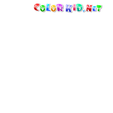
MAKINELER VE ARAÇLAR
DÜNYA
YAPILAR
HAYVANLAR DÜNYASI
KARIKATÜRLER
KIZLAR IÇIN
MEVSIMLER
ERKEKLER IÇIN
KÜÇÜK ÇOCUKLAR IÇIN