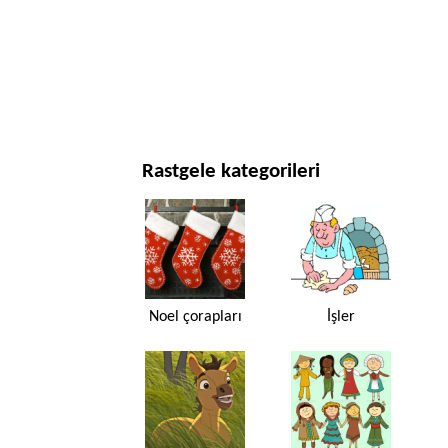
YENI YIL VE YILBAŞI
FILMLER VE DIZILER
DOĞA
Rastgele kategorileri
Noel çorapları
İşler