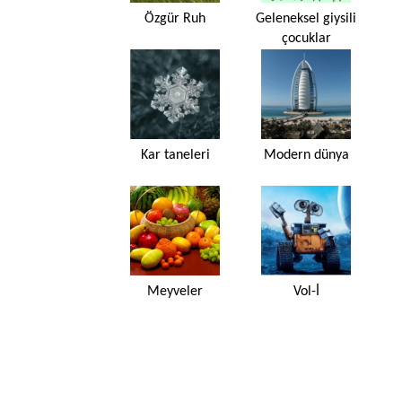
Özgür Ruh
Geleneksel giysili
çocuklar
Kar taneleri
Modern dünya
Meyveler
Vol-İ