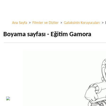
Ana
ColorKid.net
içeriğe
atla
Ana Sayfa
>
Filmler ve Diziler
>
Galaksinin Koruyucuları
>
Boyama sayfası - Eğitim Gamora