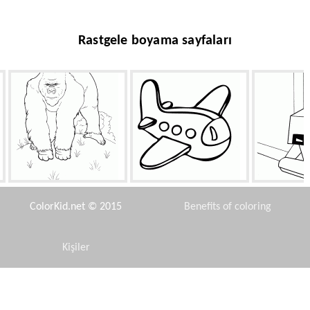
Rastgele boyama sayfaları
Büyük bir maymun
Avião de brinquedo
Robot 
ColorKid.net © 2015
Benefits of coloring
Kişiler
Disclaimer
Mutlu kraliyet midilli
Lilo, Nani ve Stitch
Prense