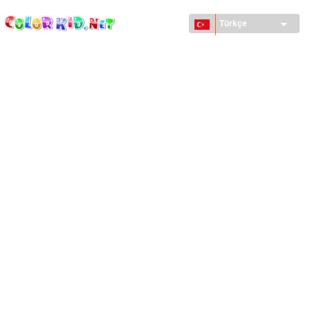
ColorKid.net
Ana
içeriğe
Türkçe
atla
MAKINELER VE ARAÇLAR
DÜNYA
YAPILAR
HAYVANLAR DÜNYASI
KARIKATÜRLER
KIZLAR IÇIN
MEVSIMLER
ERKEKLER IÇIN
KÜÇÜK ÇOCUKLAR IÇIN
YENI YIL VE YILBAŞI