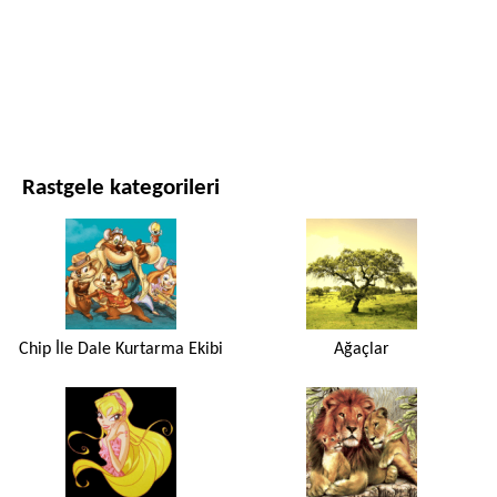
FILMLER VE DIZILER
DOĞA
Rastgele kategorileri
Chip İle Dale Kurtarma Ekibi
Ağaçlar