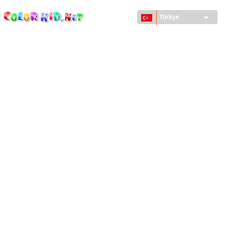
ColorKid.net
Ana
içeriğe
Türkçe
atla
MAKINELER VE ARAÇLAR
DÜNYA
YAPILAR
HAYVANLAR DÜNYASI
KARIKATÜRLER
KIZLAR IÇIN
MEVSIMLER
ERKEKLER IÇIN
KÜÇÜK ÇOCUKLAR IÇIN
YENI YIL VE YILBAŞI