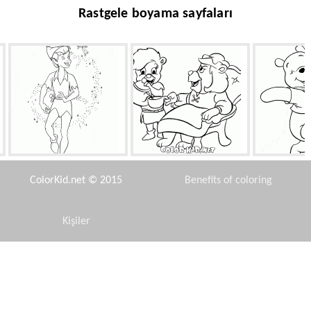
Rastgele boyama sayfaları
Peter Pan
Jelibon ve Çay
Wi
ColorKid.net © 2015
Benefits of coloring
Kişiler
Disclaimer
Prens prensesi buluştu
Bola
Çocuklar iç
Privacy Policy