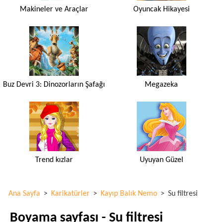
Makineler ve Araçlar
Oyuncak Hikayesi
Buz Devri 3: Dinozorların Şafağı
Megazeka
Trend kızlar
Uyuyan Güzel
Ana Sayfa
>
Karikatürler
>
Kayıp Balık Nemo
>
Su filtresi
Boyama sayfası - Su filtresi