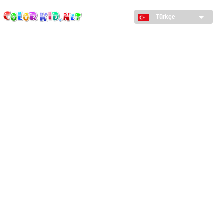
ColorKid.net
Ana
içeriğe
Türkçe
atla
MAKINELER VE ARAÇLAR
DÜNYA
YAPILAR
HAYVANLAR DÜNYASI
KARIKATÜRLER
KIZLAR IÇIN
MEVSIMLER
ERKEKLER IÇIN
KÜÇÜK ÇOCUKLAR IÇIN
YENI YIL VE YILBAŞI