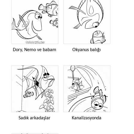
Dory, Nemo ve babam
Okyanus balığı
Sadık arkadaşlar
Kanalizasyonda