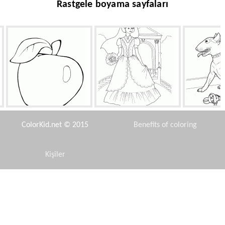
Rastgele boyama sayfaları
Olgun bir elma
Gelin buketi
Bulteryer cinsi kö
ColorKid.net © 2015
Benefits of coloring
Kişiler
Disclaimer
Başak çalıştıran
Manny ve neşeli opossum
At arabası
Privacy Policy