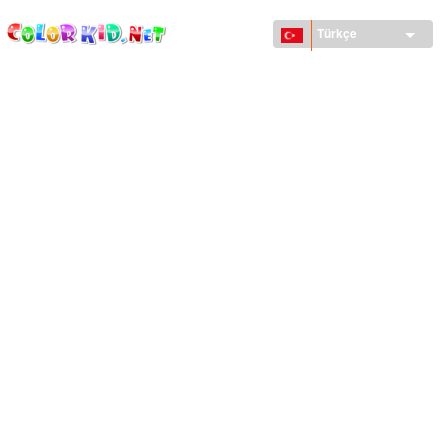
ColorKid.net
Ana
içeriğe
Türkçe
atla
MAKINELER VE ARAÇLAR
DÜNYA
YAPILAR
HAYVANLAR DÜNYASI
KARIKATÜRLER
KIZLAR IÇIN
MEVSIMLER
ERKEKLER IÇIN
KÜÇÜK ÇOCUKLAR IÇIN
YENI YIL VE YILBAŞI