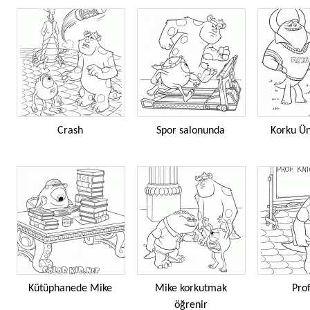
Crash
Spor salonunda
Korku Ün
Kütüphanede Mike
Mike korkutmak
Pro
öğrenir