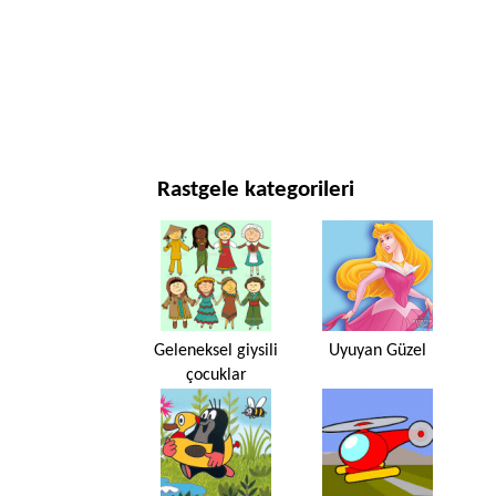
YENI YIL VE YILBAŞI
FILMLER VE DIZILER
DOĞA
Rastgele kategorileri
Geleneksel giysili
Uyuyan Güzel
çocuklar