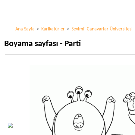
Ana
ColorKid.net
içeriğe
atla
Ana Sayfa
>
Karikatürler
>
Sevimli Canavarlar Üniversitesi
Boyama sayfası - Parti