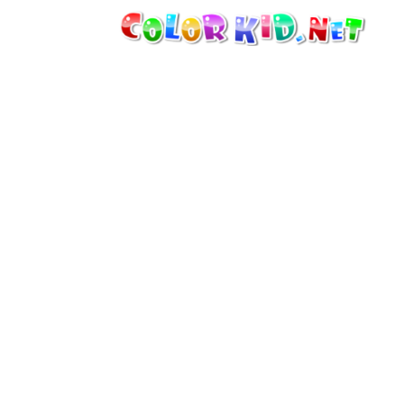
MAKINELER VE ARAÇLAR
DÜNYA
YAPILAR
HAYVANLAR DÜNYASI
KARIKATÜRLER
KIZLAR IÇIN
MEVSIMLER
ERKEKLER IÇIN
KÜÇÜK ÇOCUKLAR IÇIN