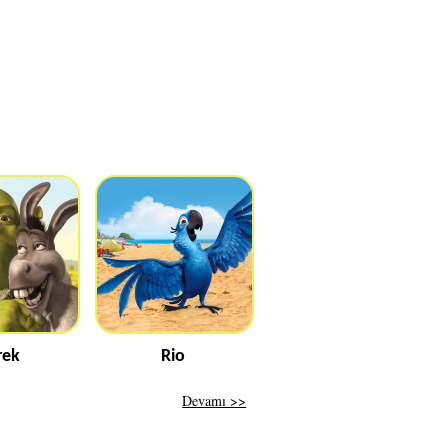
rek
Rio
Devamı >>