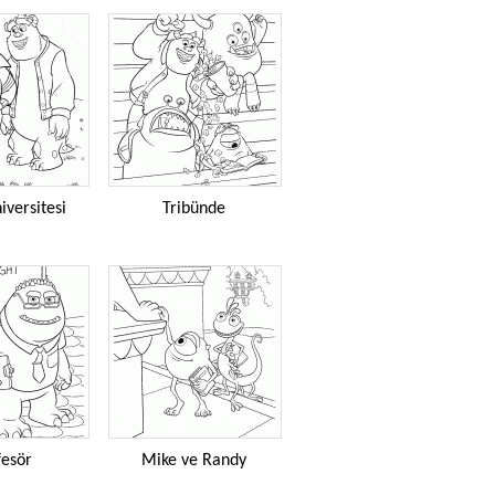
iversitesi
Tribünde
fesör
Mike ve Randy