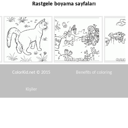
Rastgele boyama sayfaları
Bahçede kedi
Bölge denizanası
Tatil
ColorKid.net © 2015
Benefits of coloring
Kişiler
Disclaimer
Volchok, bola e whirligig
Karpuz
Çok faz
Privacy Policy