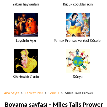
Yaban hayvanları
Küçük çocuklar için
Leydinin Aşkı
Pamuk Prenses ve Yedi Cüceler
Dünya
Sihirbazlık Okulu
Ana Sayfa
>
Karikatürler
>
Sonic X
>
Miles Tails Prower
Boyama sayfası - Miles Tails Prower