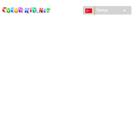
ColorKid.net
Ana
içeriğe
Türkçe
atla
MAKINELER VE ARAÇLAR
DÜNYA
YAPILAR
HAYVANLAR DÜNYASI
KARIKATÜRLER
KIZLAR IÇIN
MEVSIMLER
ERKEKLER IÇIN
KÜÇÜK ÇOCUKLAR IÇIN
YENI YIL VE YILBAŞI