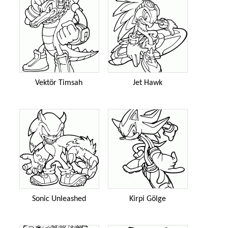
Vektör Timsah
Jet Hawk
Sonic Unleashed
Kirpi Gölge