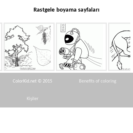
Rastgele boyama sayfaları
Kavak Ağacı
Eva Vadisi kaydeder
Ağaç
ColorKid.net © 2015
Benefits of coloring
Kişiler
Disclaimer
Billy Bones
Meerkats ve domuz uyku
İskele