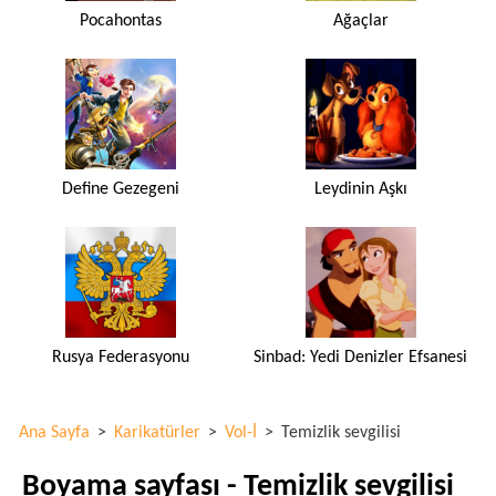
Pocahontas
Ağaçlar
Define Gezegeni
Leydinin Aşkı
Rusya Federasyonu
Sinbad: Yedi Denizler Efsanesi
Ana Sayfa
>
Karikatürler
>
Vol-İ
>
Temizlik sevgilisi
Boyama sayfası - Temizlik sevgilisi