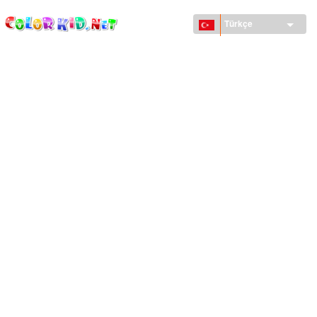
ColorKid.net
Ana
içeriğe
Türkçe
atla
MAKINELER VE ARAÇLAR
DÜNYA
YAPILAR
HAYVANLAR DÜNYASI
KARIKATÜRLER
KIZLAR IÇIN
MEVSIMLER
ERKEKLER IÇIN
KÜÇÜK ÇOCUKLAR IÇIN
YENI YIL VE YILBAŞI