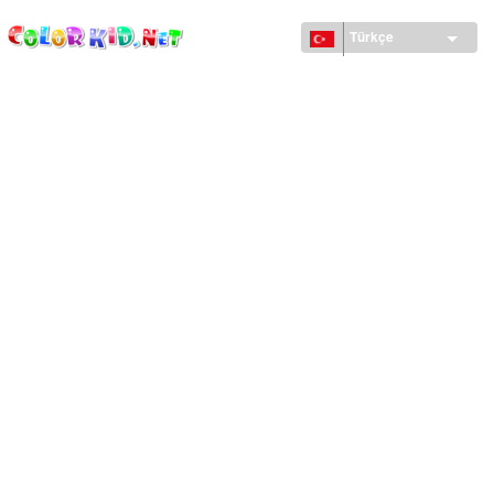
ColorKid.net
Ana
içeriğe
Türkçe
atla
MAKINELER VE ARAÇLAR
DÜNYA
YAPILAR
HAYVANLAR DÜNYASI
KARIKATÜRLER
KIZLAR IÇIN
MEVSIMLER
ERKEKLER IÇIN
KÜÇÜK ÇOCUKLAR IÇIN
YENI YIL VE YILBAŞI