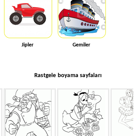
Jipler
Gemiler
Rastgele boyama sayfaları