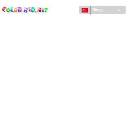
ColorKid.net
Ana
içeriğe
Türkçe
atla
MAKINELER VE ARAÇLAR
DÜNYA
YAPILAR
HAYVANLAR DÜNYASI
KARIKATÜRLER
KIZLAR IÇIN
MEVSIMLER
ERKEKLER IÇIN
KÜÇÜK ÇOCUKLAR IÇIN
YENI YIL VE YILBAŞI