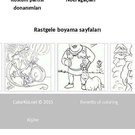
Kostüm partisi
Noel ağaçları
donanımları
Rastgele boyama sayfaları
Mushu müzik
Sürpriz Opel ve Shrek
Kardan ad
çoc
ColorKid.net © 2015
Benefits of coloring
Kişiler